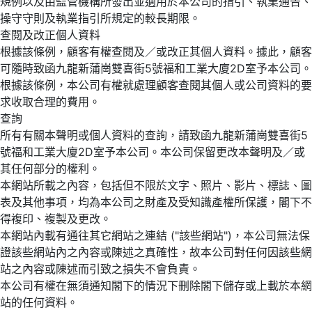
規例以及由監管機構所發出並適用於本公司的指引、執業通告、
操守守則及執業指引所規定的較長期限。
查閱及改正個人資料
根據該條例，顧客有權查閱及／或改正其個人資料。據此，顧客
可隨時致函九龍新蒲崗雙喜街5號福和工業大廈2D室予本公司。
根據該條例，本公司有權就處理顧客查閱其個人或公司資料的要
求收取合理的費用。
查詢
所有有關本聲明或個人資料的查詢，請致函九龍新蒲崗雙喜街5
號福和工業大廈2D室予本公司。本公司保留更改本聲明及／或
其任何部分的權利。
本網站所載之內容，包括但不限於文字、照片、影片、標誌、圖
表及其他事項，均為本公司之財產及受知識產權所保護，閣下不
得複印、複製及更改。
本網站內載有通往其它網站之連結 ("該些網站")，本公司無法保
證該些網站內之內容或陳述之真確性，故本公司對任何因該些網
站之內容或陳述而引致之損失不會負責。
本公司有權在無須通知閣下的情況下刪除閣下儲存或上載於本網
站的任何資料。