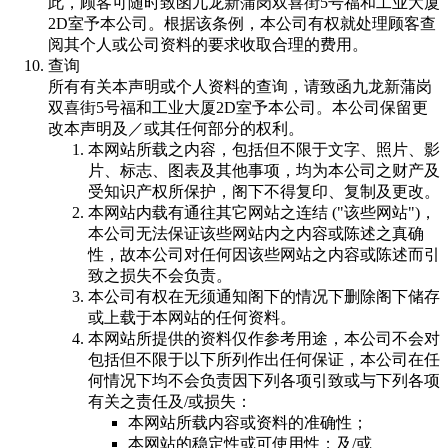
此，顾客可随时致函九龙新蒲岗双喜街5号福和工业大厦
2D室予本公司。根据该条例，本公司有权就处理顾客查
阅其个人或公司资料的要求收取合理的费用。
查询
所有有关本声明或个人资料的查询，请致函九龙新蒲岗
双喜街5号福和工业大厦2D室予本公司。本公司保留更
改本声明及／或其任何部分的权利。
本网站所载之内容，包括但不限于文字、照片、影
片、标志、图表及其他事项，均为本公司之财产及
受知识产权所保护，阁下不得复印、复制及更改。
本网站内载有通往其它网站之连结 ("该些网站")，
本公司无法保证该些网站内之内容或陈述之真确
性，故本公司对任何因该些网站之内容或陈述而引
致之损失不会负责。
本公司有权在无须通知阁下的情况下删除阁下储存
或上载于本网站的任何资料。
本网站所提供的资料仅作参考用途，本公司不会对
包括但不限于以下所列作出任何保证，本公司在任
何情况下均不会负责因下列各项引致或与下列各项
有关之责任及/或损失：
本网站所载内容或资料的准确性；
本网站的稳定性或可使用性；及/或