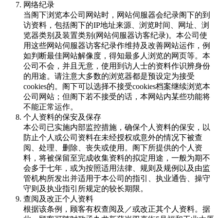
网络纪录
当阁下浏览本公司网站时，网站伺服器会纪录阁下的到
访资料，包括阁下的IP地址来源、浏览时间、网址、浏
览器类别及装置类别(网站伺服器访客纪录)。本公司使
用这些网站伺服器访客纪录作维持及改善网站运作，例
如判断最佳网站解像度，得知最多人浏览的网页等。本
公司不会，并且无意，使用到访人士的资料作识辨身份
的用途。请注意大多数的浏览器都是预设定为接受
cookies的。阁下可以选择不接受cookies档案继续浏览本
公司网站；但阁下若不接受的话，本网站内某些功能将
不能正常运作。
个人资料的保安及保存
本公司已实施内部监控措施，确保个人资料的保安，以
防止个人或公司资料在未经授权或意外的情况下被查
阅、处理、删除、丧失或使用。阁下所提供的个人资
料，将被保留至完成收集资料的拟定用途，一般为期不
会多于七年，或为按照适用法律、规则及规例以及由监
管机构所发出并适用于本公司的指引、执业通告、操守
守则及执业指引所规定的较长期限。
查阅及改正个人资料
根据该条例，顾客有权查阅及／或改正其个人资料。据