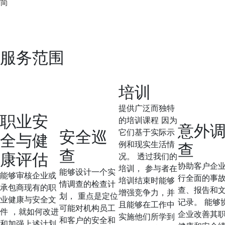
简
服务范围
培训
提供广泛而独特
职业安
的培训课程 因为
意外
安全巡
它们基于实际示
全与健
例和现实生活情
查
查
康评估
况。 透过我们的
协助客户企
培训， 参与者在
能够设计一个实
能够审核企业或
行全面的事
培训结束时能够
情调查的检查计
承包商现有的职
查、报告和
增强竞争力，并
划， 重点是定位
业健康与安全文
记录。 能够
且能够在工作中
可能对机构员工
件 ，就如何改进
企业改善其
实施他们所学到
和客户的安全和
和加强上述计划