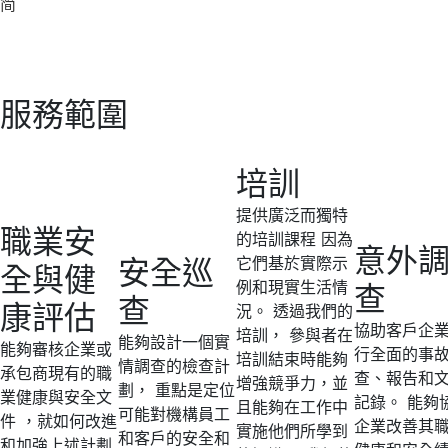
简
服務範圍
培訓
提供廣泛而獨特
職業安
的培訓課程 因為
意外
安全巡
它們基於實際示
全與健
例和現實生活情
查
查
康評估
況。 透過我們的
協助客戶企
培訓， 參與者在
能夠設計一個實
能夠審核企業或
行全面的事
培訓結束時能夠
情調查的檢查計
承包商現有的職
查、報告和
增強競爭力，並
劃， 重點是定位
業健康與安全文
記錄。 能夠
且能夠在工作中
可能對機構員工
件 ，就如何改進
企業改善其
實施他們所學到
和客戶的安全和
和加強上述計劃